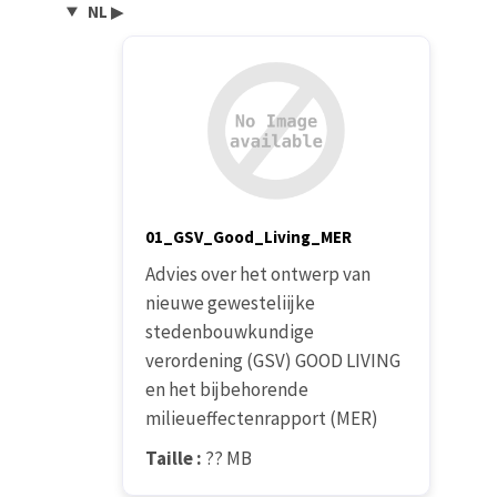
NL
▶
01_GSV_Good_Living_MER
Advies over het ontwerp van
nieuwe gewesteliijke
stedenbouwkundige
verordening (GSV) GOOD LIVING
en het bijbehorende
milieueffectenrapport (MER)
Taille :
?? MB