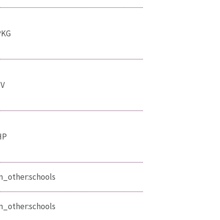
PKG
SV
HP
_other:schools
_other:schools