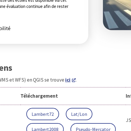
iste des écoles est disponible via cet
’une évaluation continue afin de rester
ilité
iens
(WMS et WFS) en QGIS se trouve
ici
.
Téléchargement
In
Lambert72
Lat/Lon
J
Lambert2008
Pseudo-Mercator