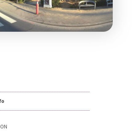
fo
SON