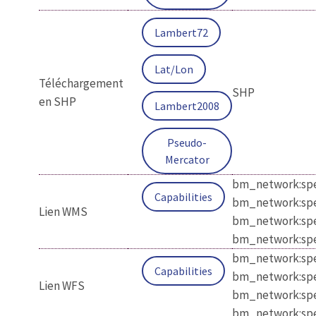
Lambert72
Lat/Lon
Téléchargement
SHP
en SHP
Lambert2008
Pseudo-
Mercator
bm_network:spec
Capabilities
bm_network:spec
Lien WMS
bm_network:spec
bm_network:spe
bm_network:spec
Capabilities
bm_network:spec
Lien WFS
bm_network:spec
bm_network:spe