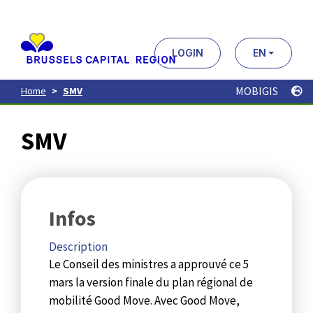
Aller
au
contenu
principal
LOGIN
EN
MOBIGIS
Home
SMV
SMV
Infos
Description
Le Conseil des ministres a approuvé ce 5
mars la version finale du plan régional de
mobilité Good Move. Avec Good Move,