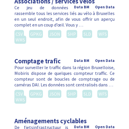
Associations / services vélos
Ce jeu de données
Data BM
Open Data
rassemble tous les services liés au vélo à Bruxelles
en un seul endroit, afin de vous offrir un aperçu
complet en un coup d’œil. Vous y …
CSV
GPKG
JSON
SHP
SLD
WFS
WMS
Comptage trafic
Data BM
Open Data
Pour surveiller le traffic dans la région Bruxelloise,
Mobiris dispose de quelques compteur traffic. Ce
compteur sont de boucles de comptrage ou de
caméras DAI. Les données sont centralisés dans …
CSV
GPKG
JSON
SHP
SLD
WFS
WMS
Aménagements cyclables
De fietsinfrastructuur is
Data BM
Open Data