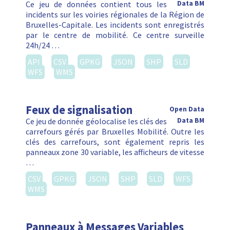
Ce jeu de données contient tous les
Data BM
incidents sur les voiries régionales de la Région de
Bruxelles-Capitale. Les incidents sont enregistrés
par le centre de mobilité. Ce centre surveille
24h/24 …
API
CSV
GPKG
JSON
SHP
SLD
WFS
WMS
Feux de signalisation
Open Data
Ce jeu de donnée géolocalise les clés des
Data BM
carrefours gérés par Bruxelles Mobilité. Outre les
clés des carrefours, sont également repris les
panneaux zone 30 variable, les afficheurs de vitesse
…
CSV
GPKG
JSON
SHP
SLD
WFS
WMS
Panneaux à Messages Variables