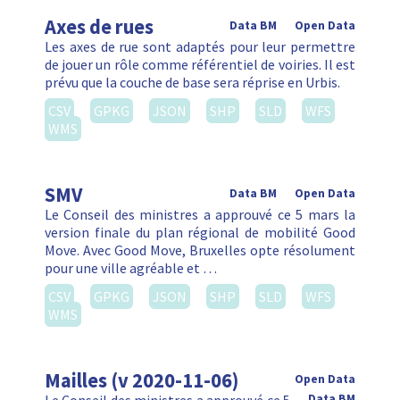
Axes de rues
Data BM
Open Data
Les axes de rue sont adaptés pour leur permettre
de jouer un rôle comme référentiel de voiries. Il est
prévu que la couche de base sera réprise en Urbis.
CSV
GPKG
JSON
SHP
SLD
WFS
WMS
SMV
Data BM
Open Data
Le Conseil des ministres a approuvé ce 5 mars la
version finale du plan régional de mobilité Good
Move. Avec Good Move, Bruxelles opte résolument
pour une ville agréable et …
CSV
GPKG
JSON
SHP
SLD
WFS
WMS
Mailles (v 2020-11-06)
Open Data
Data BM