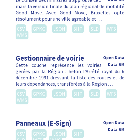
Le Conseil des ministres a approuvé ce 5
mars la version finale du plan régional de mobilité
Good Move. Avec Good Move, Bruxelles opte
résolument pour une ville agréable et …
CSV
GPKG
JSON
SHP
SLD
WFS
WMS
Gestionnaire de voirie
Open Data
Cette couche représente les voiries
Data BM
gérées par la Région : Selon l’Arrêté royal du 6
décembre 1991 dressant la liste des routes et de
leurs dépendances, transférées à la Région …
CSV
GPKG
JSON
SHP
SLD
WFS
WMS
Panneaux (E-Sign)
Open Data
Data BM
CSV
GPKG
JSON
SHP