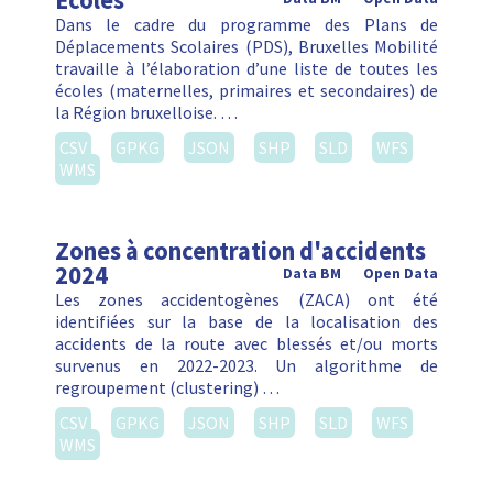
Ecoles
Dans le cadre du programme des Plans de
Déplacements Scolaires (PDS), Bruxelles Mobilité
travaille à l’élaboration d’une liste de toutes les
écoles (maternelles, primaires et secondaires) de
la Région bruxelloise. …
CSV
GPKG
JSON
SHP
SLD
WFS
WMS
Zones à concentration d'accidents
2024
Data BM
Open Data
Les zones accidentogènes (ZACA) ont été
identifiées sur la base de la localisation des
accidents de la route avec blessés et/ou morts
survenus en 2022-2023. Un algorithme de
regroupement (clustering) …
CSV
GPKG
JSON
SHP
SLD
WFS
WMS