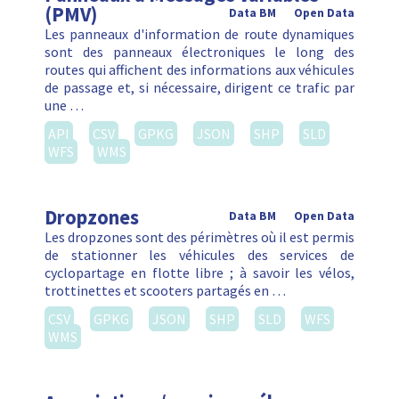
(PMV)
Data BM
Open Data
Les panneaux d'information de route dynamiques
sont des panneaux électroniques le long des
routes qui affichent des informations aux véhicules
de passage et, si nécessaire, dirigent ce trafic par
une …
API
CSV
GPKG
JSON
SHP
SLD
WFS
WMS
Dropzones
Data BM
Open Data
Les dropzones sont des périmètres où il est permis
de stationner les véhicules des services de
cyclopartage en flotte libre ; à savoir les vélos,
trottinettes et scooters partagés en …
CSV
GPKG
JSON
SHP
SLD
WFS
WMS