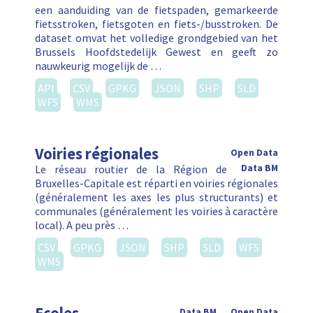
een aanduiding van de fietspaden, gemarkeerde
fietsstroken, fietsgoten en fiets-/busstroken. De
dataset omvat het volledige grondgebied van het
Brussels Hoofdstedelijk Gewest en geeft zo
nauwkeurig mogelijk de …
API
CSV
GPKG
JSON
SHP
SLD
WFS
WMS
Voiries régionales
Open Data
Le réseau routier de la Région de
Data BM
Bruxelles-Capitale est réparti en voiries régionales
(généralement les axes les plus structurants) et
communales (généralement les voiries à caractère
local). A peu près …
CSV
GPKG
JSON
SHP
SLD
WFS
WMS
Data BM
Open Data