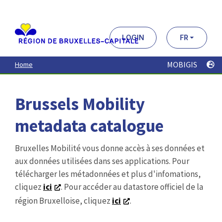
Aller
au
contenu
principal
LOGIN
FR
MOBIGIS
Home
Brussels Mobility
metadata catalogue
Bruxelles Mobilité vous donne accès à ses données et
aux données utilisées dans ses applications. Pour
télécharger les métadonnées et plus d'infomations,
cliquez
ici
. Pour accéder au datastore officiel de la
région Bruxelloise, cliquez
ici
.