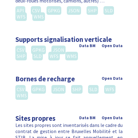
deux-roues motorisés, camions, autres) …
API
CSV
GPKG
JSON
SHP
SLD
WFS
WMS
Supports signalisation verticale
Data BM
Open Data
CSV
GPKG
JSON
SHP
SLD
WFS
WMS
Bornes de recharge
Open Data
CSV
GPKG
JSON
SHP
SLD
WFS
WMS
Sites propres
Data BM
Open Data
Les sites propres sont inventarisés dans le cadre du
contrat de gestion entre Bruxelles Mobilité et la
STIB. La mise à jour se fait annuellement, en