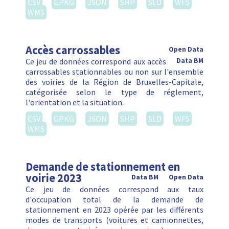
CSV
GPKG
JSON
SHP
SLD
WFS
WMS
Accès carrossables
Open Data
Ce jeu de données correspond aux accès
Data BM
carrossables stationnables ou non sur l'ensemble
des voiries de la Région de Bruxelles-Capitale,
catégorisée selon le type de réglement,
l'orientation et la situation.
CSV
GPKG
JSON
SHP
SLD
WFS
WMS
Demande de stationnement en
voirie 2023
Data BM
Open Data
Ce jeu de données correspond aux taux
d'occupation total de la demande de
stationnement en 2023 opérée par les différents
modes de transports (voitures et camionnettes,