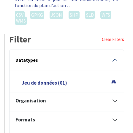
fonction du plan d'action …
CSV
GPKG
JSON
SHP
SLD
WFS
WMS
Filter
Clear Filters
Datatypes
Jeu de données (61)
Organisation
Formats