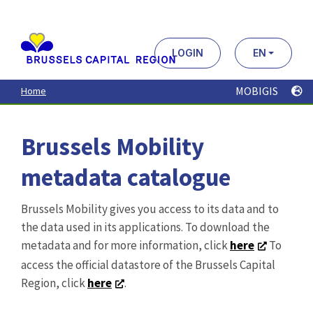
Aller
au
contenu
principal
LOGIN
EN
MOBIGIS
Home
Brussels Mobility
metadata catalogue
Brussels Mobility gives you access to its data and to
the data used in its applications. To download the
metadata and for more information, click
here
To
access the official datastore of the Brussels Capital
Region, click
here
.