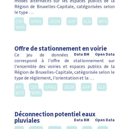
modes alternatifs sur les espaces publics de la
Région de Bruxelles-Capitale, catégorisées selon
le type …
CSV
GPKG
JSON
SHP
SLD
WFS
WMS
Offre de stationnement en voirie
Ce jeu de données
Data BM
Open Data
correspond à l'offre de stationnement sur
l'ensemble des voiries et espaces publics de la
Région de Bruxelles-Capitale, catégorisée selon le
type de réglement, l'orientation et la …
API
CSV
GPKG
JSON
SHP
SLD
WFS
WMS
Déconnection potentiel eaux
pluviales
Data BM
Open Data