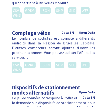
qui appartient à Bruxelles Mobilité.
CSV
GPKG
JSON
SHP
SLD
WFS
WMS
Comptage vélos
Data BM
Open Data
Le nombre de cyclistes est compté à différents
endroits dans la Région de Bruxelles Capitale.
D'autres compteurs seront ajoutés durant les
prochaines années. Vous pouvez utiliser l’API ou les
services …
CSV
GPKG
JSON
SHP
SLD
WFS
WMS
Dispositifs de stationnement
modes alternatifs
Open Data
Ce jeu de données correspond à l'offre et
Data BM
la demande sur dispositifs de stationnement pour