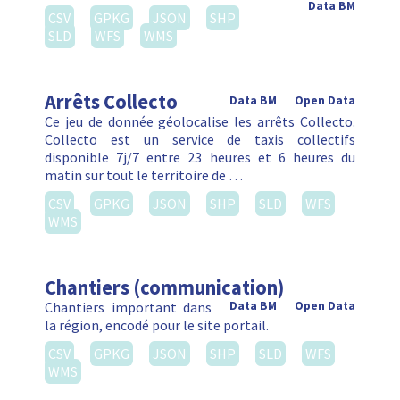
Data BM
CSV
GPKG
JSON
SHP
SLD
WFS
WMS
Arrêts Collecto
Data BM
Open Data
Ce jeu de donnée géolocalise les arrêts Collecto.
Collecto est un service de taxis collectifs
disponible 7j/7 entre 23 heures et 6 heures du
matin sur tout le territoire de …
CSV
GPKG
JSON
SHP
SLD
WFS
WMS
Chantiers (communication)
Chantiers important dans
Data BM
Open Data
la région, encodé pour le site portail.
CSV
GPKG
JSON
SHP
SLD
WFS
WMS