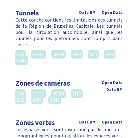
Tunnels
Data BM
Open Data
Cette couche contient les limitations des tunnels
de la Région de Bruxelles Capitale. Les tunnels
pour la circulation automobile, ainsi que les
tunnels pour les piétonniers sont compris dans
cette …
CSV
GPKG
JSON
SHP
SLD
WFS
WMS
Zones de caméras
Open Data
Data BM
CSV
GPKG
JSON
SHP
SLD
WFS
WMS
Zones vertes
Data BM
Open Data
Les espaces verts sont inventarié par des mesures
topographiques pour la gestion des espaces verts