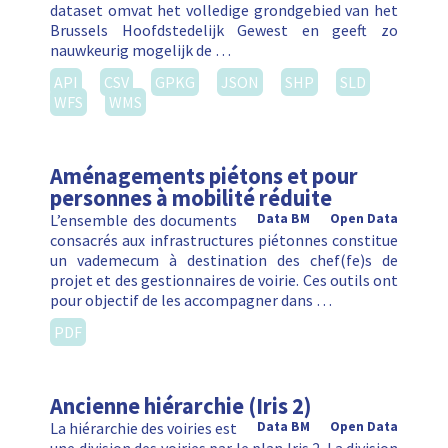
dataset omvat het volledige grondgebied van het
Brussels Hoofdstedelijk Gewest en geeft zo
nauwkeurig mogelijk de …
API
CSV
GPKG
JSON
SHP
SLD
WFS
WMS
Aménagements piétons et pour
personnes à mobilité réduite
L’ensemble des documents
Data BM
Open Data
consacrés aux infrastructures piétonnes constitue
un vademecum à destination des chef(fe)s de
projet et des gestionnaires de voirie. Ces outils ont
pour objectif de les accompagner dans …
PDF
Ancienne hiérarchie (Iris 2)
La hiérarchie des voiries est
Data BM
Open Data