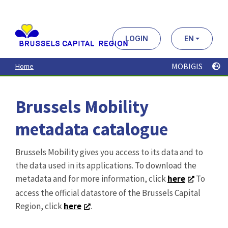
Aller
au
contenu
principal
LOGIN
EN
MOBIGIS
Home
Brussels Mobility
metadata catalogue
Brussels Mobility gives you access to its data and to
the data used in its applications. To download the
metadata and for more information, click
here
To
access the official datastore of the Brussels Capital
Region, click
here
.