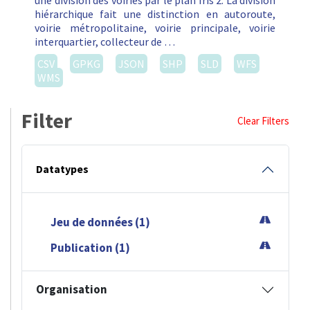
une division des voiries par le plan Iris 2. La division
hiérarchique fait une distinction en autoroute,
voirie métropolitaine, voirie principale, voirie
interquartier, collecteur de …
CSV
GPKG
JSON
SHP
SLD
WFS
WMS
Filter
Clear Filters
Datatypes
Jeu de données (1)
Publication (1)
Organisation