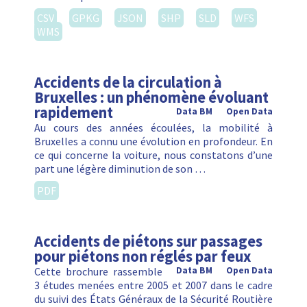
CSV
GPKG
JSON
SHP
SLD
WFS
WMS
Accidents de la circulation à
Bruxelles : un phénomène évoluant
rapidement
Data BM
Open Data
Au cours des années écoulées, la mobilité à
Bruxelles a connu une évolution en profondeur. En
ce qui concerne la voiture, nous constatons d’une
part une légère diminution de son …
PDF
Accidents de piétons sur passages
pour piétons non réglés par feux
Cette brochure rassemble
Data BM
Open Data
3 études menées entre 2005 et 2007 dans le cadre
du suivi des États Généraux de la Sécurité Routière