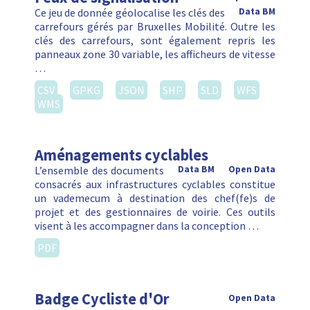
Ce jeu de donnée géolocalise les clés des
Data BM
carrefours gérés par Bruxelles Mobilité. Outre les
clés des carrefours, sont également repris les
panneaux zone 30 variable, les afficheurs de vitesse
…
CSV
GPKG
JSON
SHP
SLD
WFS
WMS
Aménagements cyclables
L’ensemble des documents
Data BM
Open Data
consacrés aux infrastructures cyclables constitue
un vademecum à destination des chef(fe)s de
projet et des gestionnaires de voirie. Ces outils
visent à les accompagner dans la conception …
PDF
Badge Cycliste d'Or
Open Data