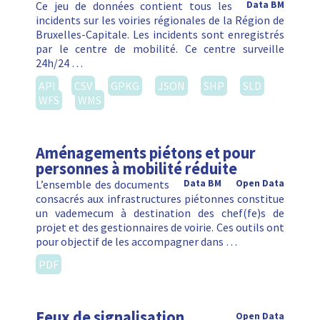
Ce jeu de données contient tous les
Data BM
incidents sur les voiries régionales de la Région de
Bruxelles-Capitale. Les incidents sont enregistrés
par le centre de mobilité. Ce centre surveille
24h/24 …
API
CSV
GPKG
JSON
SHP
SLD
WFS
WMS
Aménagements piétons et pour
personnes à mobilité réduite
L’ensemble des documents
Data BM
Open Data
consacrés aux infrastructures piétonnes constitue
un vademecum à destination des chef(fe)s de
projet et des gestionnaires de voirie. Ces outils ont
pour objectif de les accompagner dans …
PDF
Feux de signalisation
Open Data