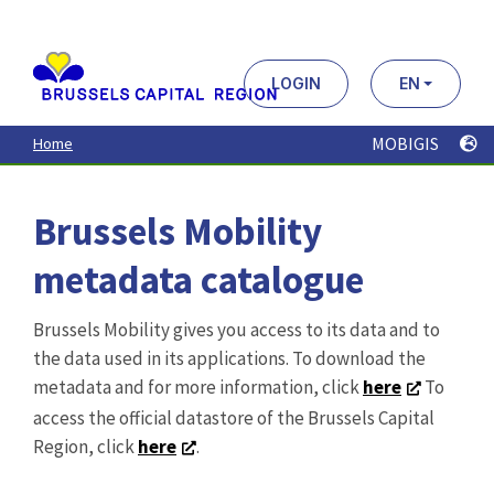
Aller
au
contenu
principal
LOGIN
EN
MOBIGIS
Home
Brussels Mobility
metadata catalogue
Brussels Mobility gives you access to its data and to
the data used in its applications. To download the
metadata and for more information, click
here
To
access the official datastore of the Brussels Capital
Region, click
here
.