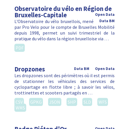
Observatoire du vélo en Région de
Bruxelles-Capitale
Open Data
L'Observatoire du vélo bruxellois, mené
Data BM
par Pro Velo pour le compte de Bruxelles Mobilité
depuis 1998, permet un suivi trimestriel de la
pratique du vélo dans la région bruxelloise via …
PDF
Dropzones
Data BM
Open Data
Les dropzones sont des périmètres où il est permis
de stationner les véhicules des services de
cyclopartage en flotte libre ; à savoir les vélos,
trottinettes et scooters partagés en …
CSV
GPKG
JSON
SHP
SLD
WFS
WMS
Open Data