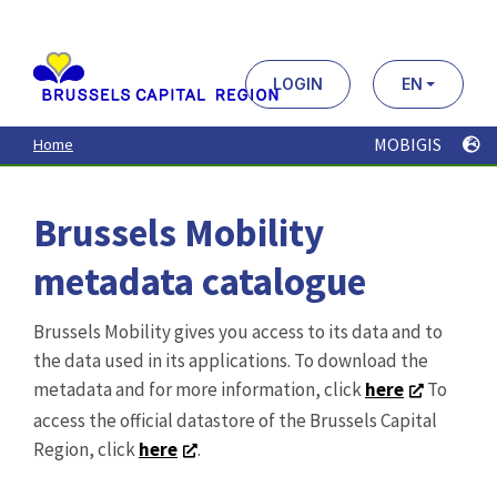
Aller
au
contenu
principal
LOGIN
EN
MOBIGIS
Home
Brussels Mobility
metadata catalogue
Brussels Mobility gives you access to its data and to
the data used in its applications. To download the
metadata and for more information, click
here
To
access the official datastore of the Brussels Capital
Region, click
here
.