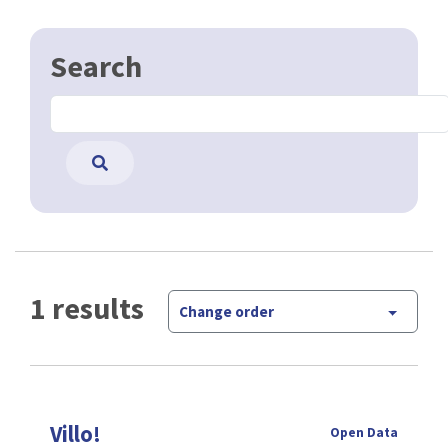
Search
1 results
Change order
Villo!
Open Data