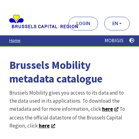
Aller
au
contenu
principal
LOGIN
EN
MOBIGIS
Home
Brussels Mobility
metadata catalogue
Brussels Mobility gives you access to its data and to
the data used in its applications. To download the
metadata and for more information, click
here
To
access the official datastore of the Brussels Capital
Region, click
here
.