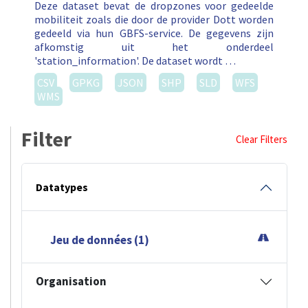
Deze dataset bevat de dropzones voor gedeelde
mobiliteit zoals die door de provider Dott worden
gedeeld via hun GBFS-service. De gegevens zijn
afkomstig uit het onderdeel
'station_information'. De dataset wordt …
CSV
GPKG
JSON
SHP
SLD
WFS
WMS
Filter
Clear Filters
Datatypes
Jeu de données (1)
Organisation