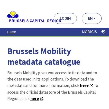
Aller
au
contenu
principal
LOGIN
EN
MOBIGIS
Home
Brussels Mobility
metadata catalogue
Brussels Mobility gives you access to its data and to
the data used in its applications. To download the
metadata and for more information, click
here
To
access the official datastore of the Brussels Capital
Region, click
here
.