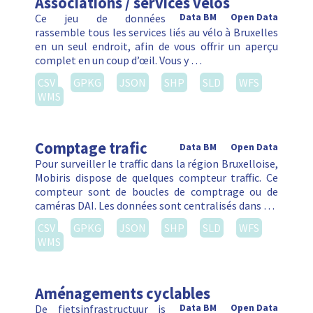
Associations / services vélos
Ce jeu de données
Data BM
Open Data
rassemble tous les services liés au vélo à Bruxelles
en un seul endroit, afin de vous offrir un aperçu
complet en un coup d’œil. Vous y …
CSV
GPKG
JSON
SHP
SLD
WFS
WMS
Comptage trafic
Data BM
Open Data
Pour surveiller le traffic dans la région Bruxelloise,
Mobiris dispose de quelques compteur traffic. Ce
compteur sont de boucles de comptrage ou de
caméras DAI. Les données sont centralisés dans …
CSV
GPKG
JSON
SHP
SLD
WFS
WMS
Aménagements cyclables
De fietsinfrastructuur is
Data BM
Open Data