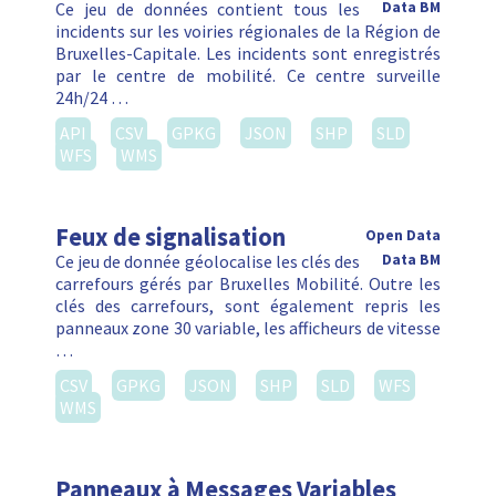
Ce jeu de données contient tous les
Data BM
incidents sur les voiries régionales de la Région de
Bruxelles-Capitale. Les incidents sont enregistrés
par le centre de mobilité. Ce centre surveille
24h/24 …
API
CSV
GPKG
JSON
SHP
SLD
WFS
WMS
Feux de signalisation
Open Data
Ce jeu de donnée géolocalise les clés des
Data BM
carrefours gérés par Bruxelles Mobilité. Outre les
clés des carrefours, sont également repris les
panneaux zone 30 variable, les afficheurs de vitesse
…
CSV
GPKG
JSON
SHP
SLD
WFS
WMS
Panneaux à Messages Variables