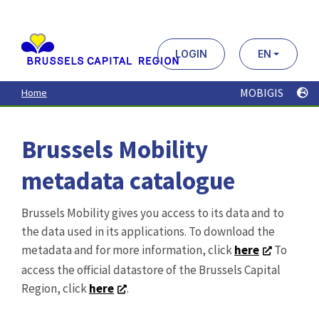
Aller
au
contenu
principal
LOGIN
EN
MOBIGIS
Home
Brussels Mobility
metadata catalogue
Brussels Mobility gives you access to its data and to
the data used in its applications. To download the
metadata and for more information, click
here
To
access the official datastore of the Brussels Capital
Region, click
here
.