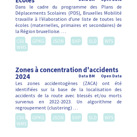
Ecoles
Dans le cadre du programme des Plans de
Déplacements Scolaires (PDS), Bruxelles Mobilité
travaille à l’élaboration d’une liste de toutes les
écoles (maternelles, primaires et secondaires) de
la Région bruxelloise. …
CSV
GPKG
JSON
SHP
SLD
WFS
WMS
Zones à concentration d'accidents
2024
Data BM
Open Data
Les zones accidentogènes (ZACA) ont été
identifiées sur la base de la localisation des
accidents de la route avec blessés et/ou morts
survenus en 2022-2023. Un algorithme de
regroupement (clustering) …
CSV
GPKG
JSON
SHP
SLD
WFS
WMS