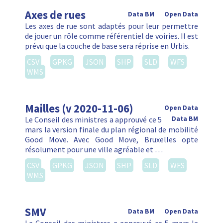
Axes de rues
Data BM
Open Data
Les axes de rue sont adaptés pour leur permettre
de jouer un rôle comme référentiel de voiries. Il est
prévu que la couche de base sera réprise en Urbis.
CSV
GPKG
JSON
SHP
SLD
WFS
WMS
Mailles (v 2020-11-06)
Open Data
Le Conseil des ministres a approuvé ce 5
Data BM
mars la version finale du plan régional de mobilité
Good Move. Avec Good Move, Bruxelles opte
résolument pour une ville agréable et …
CSV
GPKG
JSON
SHP
SLD
WFS
WMS
SMV
Data BM
Open Data