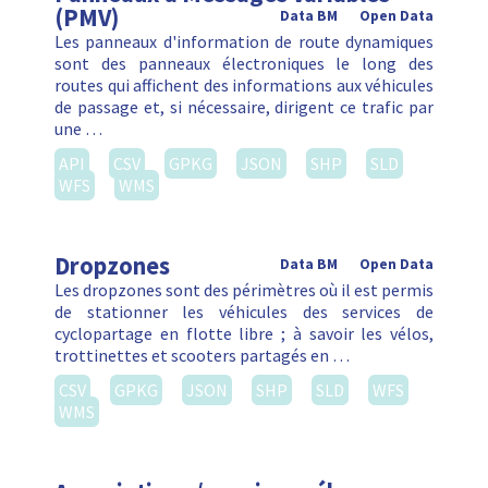
(PMV)
Data BM
Open Data
Les panneaux d'information de route dynamiques
sont des panneaux électroniques le long des
routes qui affichent des informations aux véhicules
de passage et, si nécessaire, dirigent ce trafic par
une …
API
CSV
GPKG
JSON
SHP
SLD
WFS
WMS
Dropzones
Data BM
Open Data
Les dropzones sont des périmètres où il est permis
de stationner les véhicules des services de
cyclopartage en flotte libre ; à savoir les vélos,
trottinettes et scooters partagés en …
CSV
GPKG
JSON
SHP
SLD
WFS
WMS