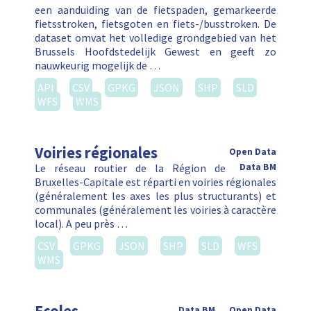
een aanduiding van de fietspaden, gemarkeerde
fietsstroken, fietsgoten en fiets-/busstroken. De
dataset omvat het volledige grondgebied van het
Brussels Hoofdstedelijk Gewest en geeft zo
nauwkeurig mogelijk de …
API
CSV
GPKG
JSON
SHP
SLD
WFS
WMS
Voiries régionales
Open Data
Le réseau routier de la Région de
Data BM
Bruxelles-Capitale est réparti en voiries régionales
(généralement les axes les plus structurants) et
communales (généralement les voiries à caractère
local). A peu près …
CSV
GPKG
JSON
SHP
SLD
WFS
WMS
Data BM
Open Data