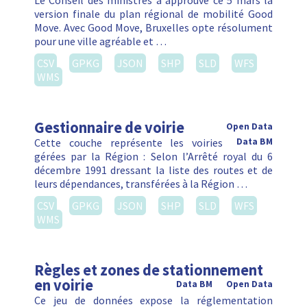
Le Conseil des ministres a approuvé ce 5 mars la
version finale du plan régional de mobilité Good
Move. Avec Good Move, Bruxelles opte résolument
pour une ville agréable et …
CSV
GPKG
JSON
SHP
SLD
WFS
WMS
Gestionnaire de voirie
Open Data
Cette couche représente les voiries
Data BM
gérées par la Région : Selon l’Arrêté royal du 6
décembre 1991 dressant la liste des routes et de
leurs dépendances, transférées à la Région …
CSV
GPKG
JSON
SHP
SLD
WFS
WMS
Règles et zones de stationnement
en voirie
Data BM
Open Data
Ce jeu de données expose la réglementation