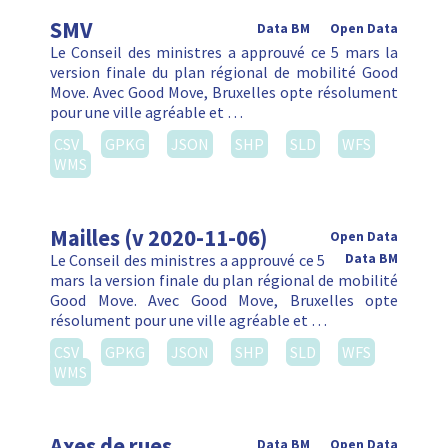
SMV
Data BM
Open Data
Le Conseil des ministres a approuvé ce 5 mars la
version finale du plan régional de mobilité Good
Move. Avec Good Move, Bruxelles opte résolument
pour une ville agréable et …
CSV
GPKG
JSON
SHP
SLD
WFS
WMS
Mailles (v 2020-11-06)
Open Data
Le Conseil des ministres a approuvé ce 5
Data BM
mars la version finale du plan régional de mobilité
Good Move. Avec Good Move, Bruxelles opte
résolument pour une ville agréable et …
CSV
GPKG
JSON
SHP
SLD
WFS
WMS
Axes de rues
Data BM
Open Data