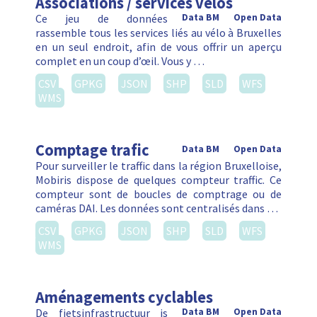
Associations / services vélos
Ce jeu de données
Data BM
Open Data
rassemble tous les services liés au vélo à Bruxelles
en un seul endroit, afin de vous offrir un aperçu
complet en un coup d’œil. Vous y …
CSV
GPKG
JSON
SHP
SLD
WFS
WMS
Comptage trafic
Data BM
Open Data
Pour surveiller le traffic dans la région Bruxelloise,
Mobiris dispose de quelques compteur traffic. Ce
compteur sont de boucles de comptrage ou de
caméras DAI. Les données sont centralisés dans …
CSV
GPKG
JSON
SHP
SLD
WFS
WMS
Aménagements cyclables
De fietsinfrastructuur is
Data BM
Open Data