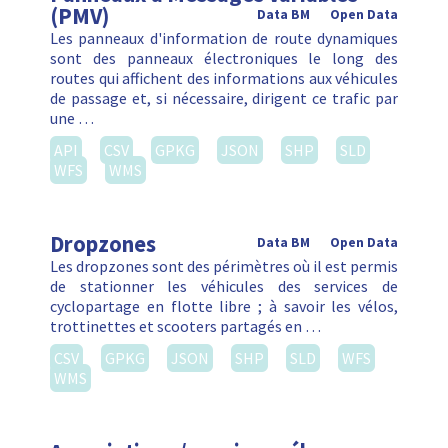
(PMV)
Data BM
Open Data
Les panneaux d'information de route dynamiques
sont des panneaux électroniques le long des
routes qui affichent des informations aux véhicules
de passage et, si nécessaire, dirigent ce trafic par
une …
API
CSV
GPKG
JSON
SHP
SLD
WFS
WMS
Dropzones
Data BM
Open Data
Les dropzones sont des périmètres où il est permis
de stationner les véhicules des services de
cyclopartage en flotte libre ; à savoir les vélos,
trottinettes et scooters partagés en …
CSV
GPKG
JSON
SHP
SLD
WFS
WMS