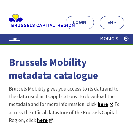
Aller
au
contenu
principal
LOGIN
EN
MOBIGIS
Home
Brussels Mobility
metadata catalogue
Brussels Mobility gives you access to its data and to
the data used in its applications. To download the
metadata and for more information, click
here
To
access the official datastore of the Brussels Capital
Region, click
here
.