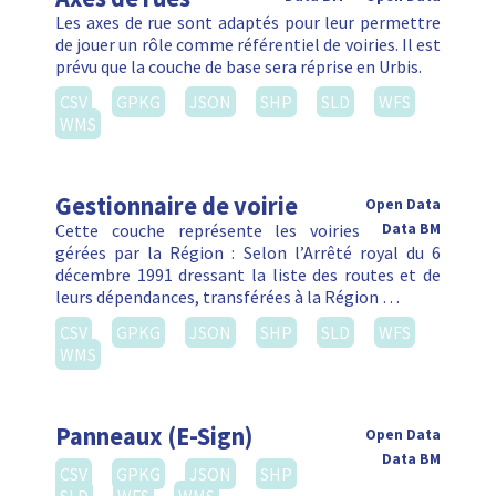
Les axes de rue sont adaptés pour leur permettre
de jouer un rôle comme référentiel de voiries. Il est
prévu que la couche de base sera réprise en Urbis.
CSV
GPKG
JSON
SHP
SLD
WFS
WMS
Gestionnaire de voirie
Open Data
Cette couche représente les voiries
Data BM
gérées par la Région : Selon l’Arrêté royal du 6
décembre 1991 dressant la liste des routes et de
leurs dépendances, transférées à la Région …
CSV
GPKG
JSON
SHP
SLD
WFS
WMS
Panneaux (E-Sign)
Open Data
Data BM
CSV
GPKG
JSON
SHP