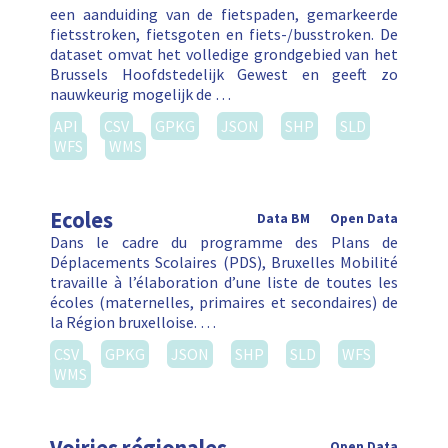
een aanduiding van de fietspaden, gemarkeerde
fietsstroken, fietsgoten en fiets-/busstroken. De
dataset omvat het volledige grondgebied van het
Brussels Hoofdstedelijk Gewest en geeft zo
nauwkeurig mogelijk de …
API
CSV
GPKG
JSON
SHP
SLD
WFS
WMS
Ecoles
Data BM
Open Data
Dans le cadre du programme des Plans de
Déplacements Scolaires (PDS), Bruxelles Mobilité
travaille à l’élaboration d’une liste de toutes les
écoles (maternelles, primaires et secondaires) de
la Région bruxelloise. …
CSV
GPKG
JSON
SHP
SLD
WFS
WMS
Open Data