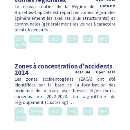
Voiries régionales
Le réseau routier de la Région de
Data BM
Bruxelles-Capitale est réparti en voiries régionales
(généralement les axes les plus structurants) et
communales (généralement les voiries à caractère
local). A peu près …
CSV
GPKG
JSON
SHP
SLD
WFS
WMS
Zones à concentration d'accidents
2024
Data BM
Open Data
Les zones accidentogènes (ZACA) ont été
identifiées sur la base de la localisation des
accidents de la route avec blessés et/ou morts
survenus en 2022-2023. Un algorithme de
regroupement (clustering) …
CSV
GPKG
JSON
SHP
SLD
WFS
WMS