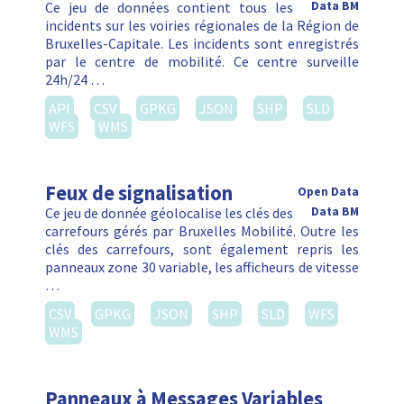
Ce jeu de données contient tous les
Data BM
incidents sur les voiries régionales de la Région de
Bruxelles-Capitale. Les incidents sont enregistrés
par le centre de mobilité. Ce centre surveille
24h/24 …
API
CSV
GPKG
JSON
SHP
SLD
WFS
WMS
Feux de signalisation
Open Data
Ce jeu de donnée géolocalise les clés des
Data BM
carrefours gérés par Bruxelles Mobilité. Outre les
clés des carrefours, sont également repris les
panneaux zone 30 variable, les afficheurs de vitesse
…
CSV
GPKG
JSON
SHP
SLD
WFS
WMS
Panneaux à Messages Variables