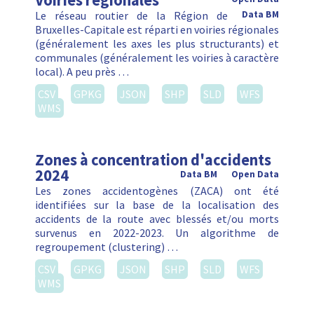
Voiries régionales
Le réseau routier de la Région de
Data BM
Bruxelles-Capitale est réparti en voiries régionales
(généralement les axes les plus structurants) et
communales (généralement les voiries à caractère
local). A peu près …
CSV
GPKG
JSON
SHP
SLD
WFS
WMS
Zones à concentration d'accidents
2024
Data BM
Open Data
Les zones accidentogènes (ZACA) ont été
identifiées sur la base de la localisation des
accidents de la route avec blessés et/ou morts
survenus en 2022-2023. Un algorithme de
regroupement (clustering) …
CSV
GPKG
JSON
SHP
SLD
WFS
WMS