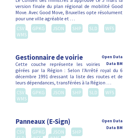
Le Conseil des ministres a approuvé ce 5 mars la
version finale du plan régional de mobilité Good
Move. Avec Good Move, Bruxelles opte résolument
pour une ville agréable et …
CSV
GPKG
JSON
SHP
SLD
WFS
WMS
Gestionnaire de voirie
Open Data
Cette couche représente les voiries
Data BM
gérées par la Région : Selon l’Arrêté royal du 6
décembre 1991 dressant la liste des routes et de
leurs dépendances, transférées à la Région …
CSV
GPKG
JSON
SHP
SLD
WFS
WMS
Panneaux (E-Sign)
Open Data
Data BM
CSV
GPKG
JSON
SHP