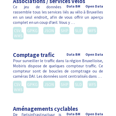
Associations / services vélos
Ce jeu de données
Data BM
Open Data
rassemble tous les services liés au vélo à Bruxelles
en un seul endroit, afin de vous offrir un aperçu
complet en un coup d’œil. Vous y …
CSV
GPKG
JSON
SHP
SLD
WFS
WMS
Comptage trafic
Data BM
Open Data
Pour surveiller le traffic dans la région Bruxelloise,
Mobiris dispose de quelques compteur traffic. Ce
compteur sont de boucles de comptrage ou de
caméras DAI. Les données sont centralisés dans …
CSV
GPKG
JSON
SHP
SLD
WFS
WMS
Aménagements cyclables
De fietsinfrastructuur is
Data BM
Open Data