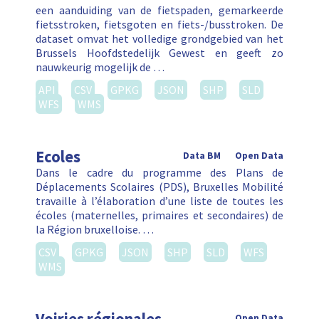
een aanduiding van de fietspaden, gemarkeerde
fietsstroken, fietsgoten en fiets-/busstroken. De
dataset omvat het volledige grondgebied van het
Brussels Hoofdstedelijk Gewest en geeft zo
nauwkeurig mogelijk de …
API
CSV
GPKG
JSON
SHP
SLD
WFS
WMS
Ecoles
Data BM
Open Data
Dans le cadre du programme des Plans de
Déplacements Scolaires (PDS), Bruxelles Mobilité
travaille à l’élaboration d’une liste de toutes les
écoles (maternelles, primaires et secondaires) de
la Région bruxelloise. …
CSV
GPKG
JSON
SHP
SLD
WFS
WMS
Open Data