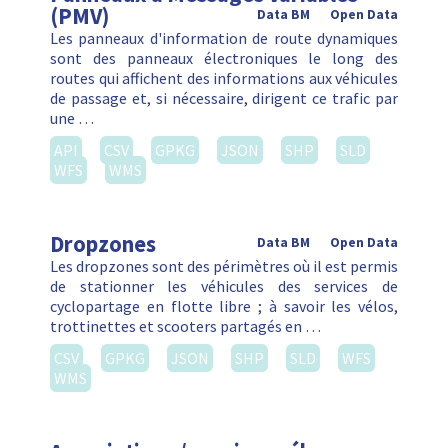
(PMV)
Data BM
Open Data
Les panneaux d'information de route dynamiques
sont des panneaux électroniques le long des
routes qui affichent des informations aux véhicules
de passage et, si nécessaire, dirigent ce trafic par
une …
API
CSV
GPKG
JSON
SHP
SLD
WFS
WMS
Dropzones
Data BM
Open Data
Les dropzones sont des périmètres où il est permis
de stationner les véhicules des services de
cyclopartage en flotte libre ; à savoir les vélos,
trottinettes et scooters partagés en …
CSV
GPKG
JSON
SHP
SLD
WFS
WMS