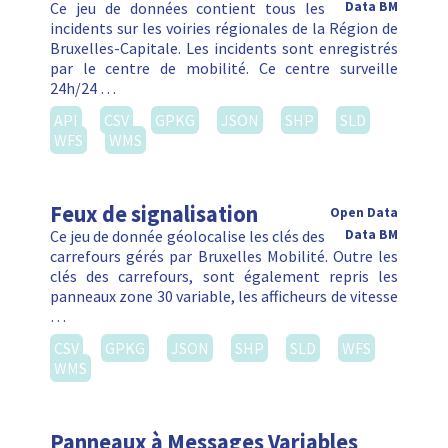
Ce jeu de données contient tous les
Data BM
incidents sur les voiries régionales de la Région de
Bruxelles-Capitale. Les incidents sont enregistrés
par le centre de mobilité. Ce centre surveille
24h/24 …
API
CSV
GPKG
JSON
SHP
SLD
WFS
WMS
Feux de signalisation
Open Data
Ce jeu de donnée géolocalise les clés des
Data BM
carrefours gérés par Bruxelles Mobilité. Outre les
clés des carrefours, sont également repris les
panneaux zone 30 variable, les afficheurs de vitesse
…
CSV
GPKG
JSON
SHP
SLD
WFS
WMS
Panneaux à Messages Variables