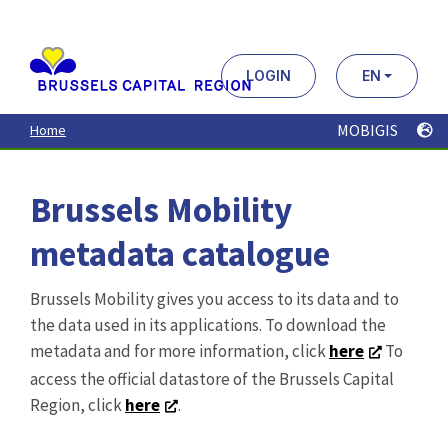
Aller
au
contenu
principal
LOGIN
EN
MOBIGIS
Home
Brussels Mobility
metadata catalogue
Brussels Mobility gives you access to its data and to
the data used in its applications. To download the
metadata and for more information, click
here
To
access the official datastore of the Brussels Capital
Region, click
here
.