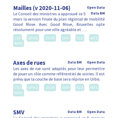
Mailles (v 2020-11-06)
Open Data
Le Conseil des ministres a approuvé ce 5
Data BM
mars la version finale du plan régional de mobilité
Good Move. Avec Good Move, Bruxelles opte
résolument pour une ville agréable et …
CSV
GPKG
JSON
SHP
SLD
WFS
WMS
Axes de rues
Data BM
Open Data
Les axes de rue sont adaptés pour leur permettre
de jouer un rôle comme référentiel de voiries. Il est
prévu que la couche de base sera réprise en Urbis.
CSV
GPKG
JSON
SHP
SLD
WFS
WMS
SMV
Data BM
Open Data