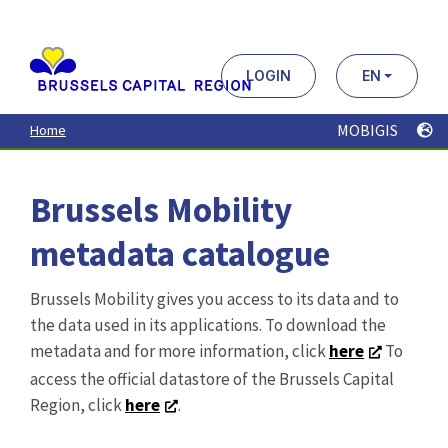
Aller
au
contenu
principal
LOGIN
EN
MOBIGIS
Home
Brussels Mobility
metadata catalogue
Brussels Mobility gives you access to its data and to
the data used in its applications. To download the
metadata and for more information, click
here
To
access the official datastore of the Brussels Capital
Region, click
here
.