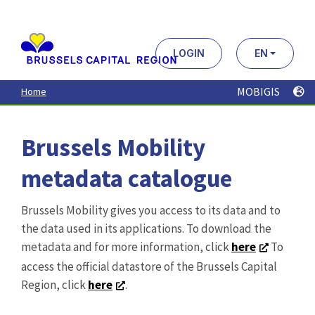
Aller
au
contenu
principal
LOGIN
EN
MOBIGIS
Home
Brussels Mobility
metadata catalogue
Brussels Mobility gives you access to its data and to
the data used in its applications. To download the
metadata and for more information, click
here
To
access the official datastore of the Brussels Capital
Region, click
here
.