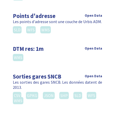
Points d'adresse
Open Data
Les points d'adresse sont une couche de Urbis ADM.
SLD
WFS
WMS
DTM res: 1m
Open Data
WMS
Sorties gares SNCB
Open Data
Les sorties des gares SNCB. Les données datent de
2013.
CSV
GPKG
JSON
SHP
SLD
WFS
WMS