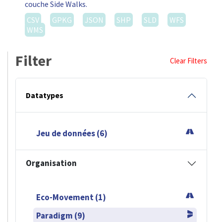
couche Side Walks.
CSV
GPKG
JSON
SHP
SLD
WFS
WMS
Filter
Clear Filters
Datatypes
Jeu de données (6)
Organisation
Eco-Movement (1)
Paradigm (9)