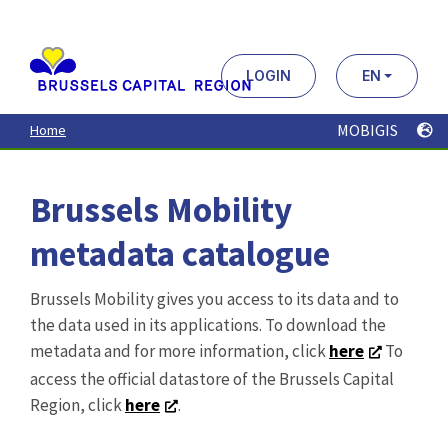
Aller
au
contenu
principal
LOGIN
EN
MOBIGIS
Home
Brussels Mobility
metadata catalogue
Brussels Mobility gives you access to its data and to
the data used in its applications. To download the
metadata and for more information, click
here
To
access the official datastore of the Brussels Capital
Region, click
here
.