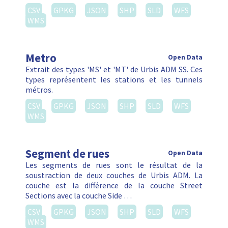
CSV
GPKG
JSON
SHP
SLD
WFS
WMS
Metro
Open Data
Extrait des types 'MS' et 'MT' de Urbis ADM SS. Ces
types représentent les stations et les tunnels
métros.
CSV
GPKG
JSON
SHP
SLD
WFS
WMS
Segment de rues
Open Data
Les segments de rues sont le résultat de la
soustraction de deux couches de Urbis ADM. La
couche est la différence de la couche Street
Sections avec la couche Side …
CSV
GPKG
JSON
SHP
SLD
WFS
WMS