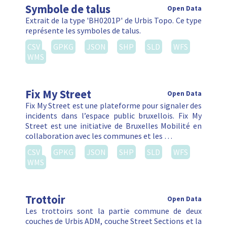
Symbole de talus
Open Data
Extrait de la type 'BH0201P' de Urbis Topo. Ce type
représente les symboles de talus.
CSV
GPKG
JSON
SHP
SLD
WFS
WMS
Fix My Street
Open Data
Fix My Street est une plateforme pour signaler des
incidents dans l’espace public bruxellois. Fix My
Street est une initiative de Bruxelles Mobilité en
collaboration avec les communes et les …
CSV
GPKG
JSON
SHP
SLD
WFS
WMS
Trottoir
Open Data
Les trottoirs sont la partie commune de deux
couches de Urbis ADM, couche Street Sections et la