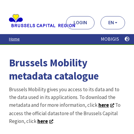
Aller
au
contenu
principal
LOGIN
EN
MOBIGIS
Home
Brussels Mobility
metadata catalogue
Brussels Mobility gives you access to its data and to
the data used in its applications. To download the
metadata and for more information, click
here
To
access the official datastore of the Brussels Capital
Region, click
here
.