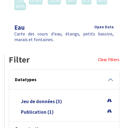
CSV
GPKG
JSON
SHP
SLD
WFS
WMS
Eau
Open Data
Carte des cours d'eau, étangs, petits bassins,
marais et fontaines.
Filter
Clear Filters
Datatypes
Jeu de données (3)
Publication (1)