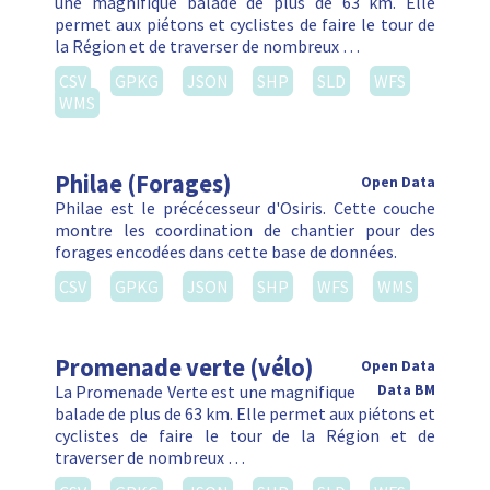
une magnifique balade de plus de 63 km. Elle
permet aux piétons et cyclistes de faire le tour de
la Région et de traverser de nombreux …
CSV
GPKG
JSON
SHP
SLD
WFS
WMS
Philae (Forages)
Open Data
Philae est le précécesseur d'Osiris. Cette couche
montre les coordination de chantier pour des
forages encodées dans cette base de données.
CSV
GPKG
JSON
SHP
WFS
WMS
Promenade verte (vélo)
Open Data
La Promenade Verte est une magnifique
Data BM
balade de plus de 63 km. Elle permet aux piétons et
cyclistes de faire le tour de la Région et de
traverser de nombreux …