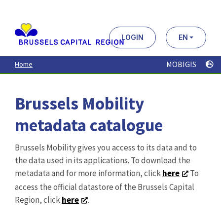
Aller
au
contenu
principal
LOGIN
EN
MOBIGIS
Home
Brussels Mobility
metadata catalogue
Brussels Mobility gives you access to its data and to
the data used in its applications. To download the
metadata and for more information, click
here
To
access the official datastore of the Brussels Capital
Region, click
here
.