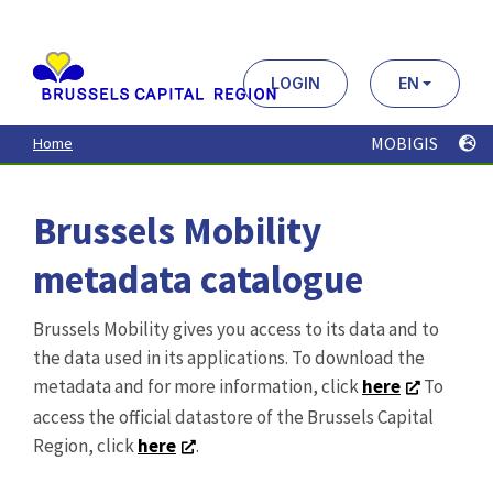
Aller
au
contenu
principal
LOGIN
EN
MOBIGIS
Home
Brussels Mobility
metadata catalogue
Brussels Mobility gives you access to its data and to
the data used in its applications. To download the
metadata and for more information, click
here
To
access the official datastore of the Brussels Capital
Region, click
here
.