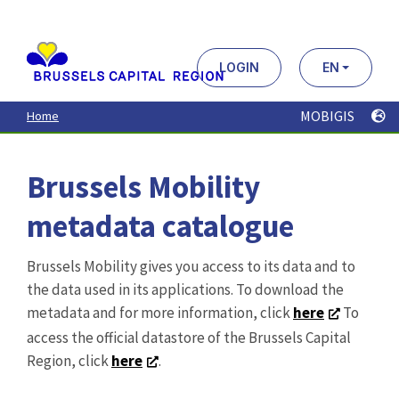
Aller
au
contenu
principal
LOGIN
EN
MOBIGIS
Home
Brussels Mobility
metadata catalogue
Brussels Mobility gives you access to its data and to
the data used in its applications. To download the
metadata and for more information, click
here
To
access the official datastore of the Brussels Capital
Region, click
here
.