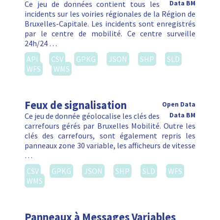
Ce jeu de données contient tous les
Data BM
incidents sur les voiries régionales de la Région de
Bruxelles-Capitale. Les incidents sont enregistrés
par le centre de mobilité. Ce centre surveille
24h/24 …
API
CSV
GPKG
JSON
SHP
SLD
WFS
WMS
Feux de signalisation
Open Data
Ce jeu de donnée géolocalise les clés des
Data BM
carrefours gérés par Bruxelles Mobilité. Outre les
clés des carrefours, sont également repris les
panneaux zone 30 variable, les afficheurs de vitesse
…
CSV
GPKG
JSON
SHP
SLD
WFS
WMS
Panneaux à Messages Variables