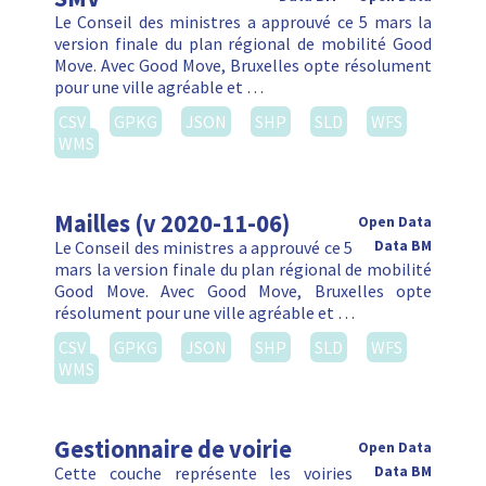
Le Conseil des ministres a approuvé ce 5 mars la
version finale du plan régional de mobilité Good
Move. Avec Good Move, Bruxelles opte résolument
pour une ville agréable et …
CSV
GPKG
JSON
SHP
SLD
WFS
WMS
Mailles (v 2020-11-06)
Open Data
Le Conseil des ministres a approuvé ce 5
Data BM
mars la version finale du plan régional de mobilité
Good Move. Avec Good Move, Bruxelles opte
résolument pour une ville agréable et …
CSV
GPKG
JSON
SHP
SLD
WFS
WMS
Gestionnaire de voirie
Open Data
Cette couche représente les voiries
Data BM