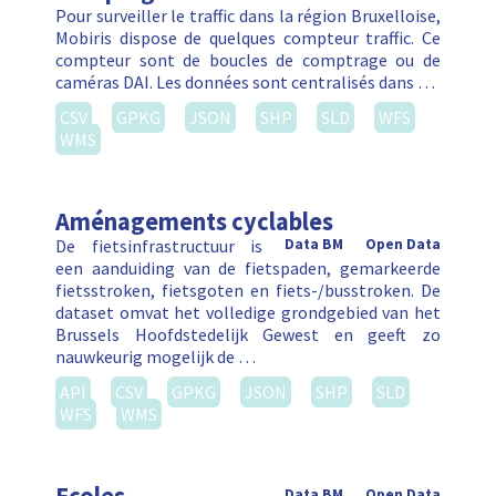
Pour surveiller le traffic dans la région Bruxelloise,
Mobiris dispose de quelques compteur traffic. Ce
compteur sont de boucles de comptrage ou de
caméras DAI. Les données sont centralisés dans …
CSV
GPKG
JSON
SHP
SLD
WFS
WMS
Aménagements cyclables
De fietsinfrastructuur is
Data BM
Open Data
een aanduiding van de fietspaden, gemarkeerde
fietsstroken, fietsgoten en fiets-/busstroken. De
dataset omvat het volledige grondgebied van het
Brussels Hoofdstedelijk Gewest en geeft zo
nauwkeurig mogelijk de …
API
CSV
GPKG
JSON
SHP
SLD
WFS
WMS
Data BM
Open Data