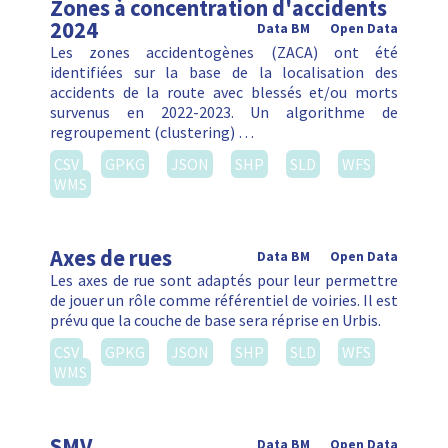
Zones à concentration d'accidents
2024
Data BM
Open Data
Les zones accidentogènes (ZACA) ont été
identifiées sur la base de la localisation des
accidents de la route avec blessés et/ou morts
survenus en 2022-2023. Un algorithme de
regroupement (clustering) …
CSV
GPKG
JSON
SHP
SLD
WFS
WMS
Axes de rues
Data BM
Open Data
Les axes de rue sont adaptés pour leur permettre
de jouer un rôle comme référentiel de voiries. Il est
prévu que la couche de base sera réprise en Urbis.
CSV
GPKG
JSON
SHP
SLD
WFS
WMS
SMV
Data BM
Open Data