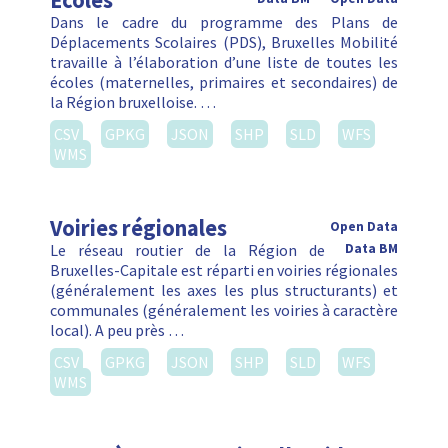
Ecoles
Dans le cadre du programme des Plans de
Déplacements Scolaires (PDS), Bruxelles Mobilité
travaille à l’élaboration d’une liste de toutes les
écoles (maternelles, primaires et secondaires) de
la Région bruxelloise. …
CSV
GPKG
JSON
SHP
SLD
WFS
WMS
Voiries régionales
Open Data
Le réseau routier de la Région de
Data BM
Bruxelles-Capitale est réparti en voiries régionales
(généralement les axes les plus structurants) et
communales (généralement les voiries à caractère
local). A peu près …
CSV
GPKG
JSON
SHP
SLD
WFS
WMS