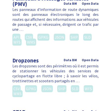
(PMV)
Data BM
Open Data
Les panneaux d'information de route dynamiques
sont des panneaux électroniques le long des
routes qui affichent des informations aux véhicules
de passage et, si nécessaire, dirigent ce trafic par
une …
API
CSV
GPKG
JSON
SHP
SLD
WFS
WMS
Dropzones
Data BM
Open Data
Les dropzones sont des périmètres où il est permis
de stationner les véhicules des services de
cyclopartage en flotte libre ; à savoir les vélos,
trottinettes et scooters partagés en …
CSV
GPKG
JSON
SHP
SLD
WFS
WMS