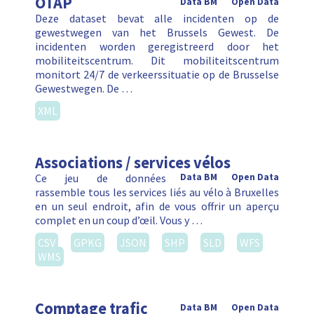
OTAP
Data BM
Open Data
Deze dataset bevat alle incidenten op de
gewestwegen van het Brussels Gewest. De
incidenten worden geregistreerd door het
mobiliteitscentrum. Dit mobiliteitscentrum
monitort 24/7 de verkeerssituatie op de Brusselse
Gewestwegen. De …
XML
Associations / services vélos
Ce jeu de données
Data BM
Open Data
rassemble tous les services liés au vélo à Bruxelles
en un seul endroit, afin de vous offrir un aperçu
complet en un coup d’œil. Vous y …
CSV
GPKG
JSON
SHP
SLD
WFS
WMS
Comptage trafic
Data BM
Open Data