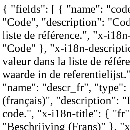
{ "fields": [ { "name": "code
"Code", "description": "Cod
liste de référence.", "x-i18n-
"Code" }, "x-i18n-descripti
valeur dans la liste de réfé
waarde in de referentielijst.
"name": "descr_fr", "type": "
(français)", "description": 
code.", "x-i18n-title": { "fr
"Beschrijving (Frans)" }, "x