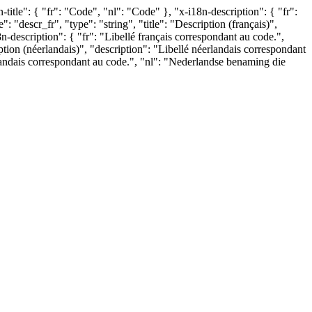
n-title": { "fr": "Code", "nl": "Code" }, "x-i18n-description": { "fr":
 "descr_fr", "type": "string", "title": "Description (français)",
8n-description": { "fr": "Libellé français correspondant au code.",
tion (néerlandais)", "description": "Libellé néerlandais correspondant
erlandais correspondant au code.", "nl": "Nederlandse benaming die