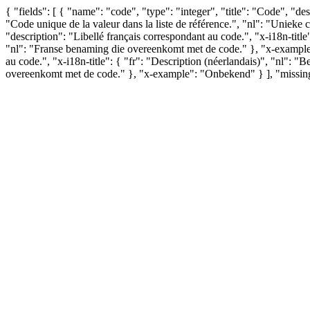
{ "fields": [ { "name": "code", "type": "integer", "title": "Code", "des
"Code unique de la valeur dans la liste de référence.", "nl": "Unieke c
"description": "Libellé français correspondant au code.", "x-i18n-title
"nl": "Franse benaming die overeenkomt met de code." }, "x-example": 
au code.", "x-i18n-title": { "fr": "Description (néerlandais)", "nl": 
overeenkomt met de code." }, "x-example": "Onbekend" } ], "missing