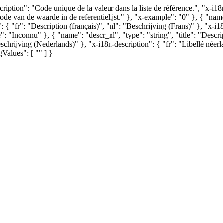
cription": "Code unique de la valeur dans la liste de référence.", "x-i18
ode van de waarde in de referentielijst." }, "x-example": "0" }, { "name":
": { "fr": "Description (français)", "nl": "Beschrijving (Frans)" }, "x-i1
"Inconnu" }, { "name": "descr_nl", "type": "string", "title": "Descrip
"Beschrijving (Nederlands)" }, "x-i18n-description": { "fr": "Libellé né
Values": [ "" ] }