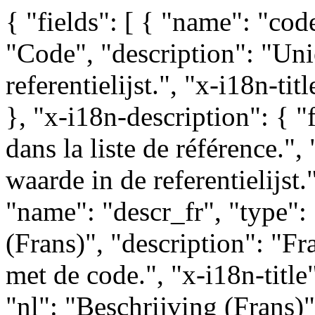
{ "fields": [ { "name": "code
"Code", "description": "Un
referentielijst.", "x-i18n-ti
}, "x-i18n-description": { "
dans la liste de référence."
waarde in de referentielijst.
"name": "descr_fr", "type": 
(Frans)", "description": "
met de code.", "x-i18n-title"
"nl": "Beschrijving (Frans)"