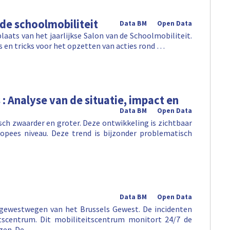
 de schoolmobiliteit
Data BM
Open Data
laats van het jaarlijkse Salon van de Schoolmobiliteit.
s en tricks voor het opzetten van acties rond …
 Analyse van de situatie, impact en
Data BM
Open Data
ch zwaarder en groter. Deze ontwikkeling is zichtbaar
opees niveau. Deze trend is bijzonder problematisch
Data BM
Open Data
 gewestwegen van het Brussels Gewest. De incidenten
tscentrum. Dit mobiliteitscentrum monitort 24/7 de
egen. De …