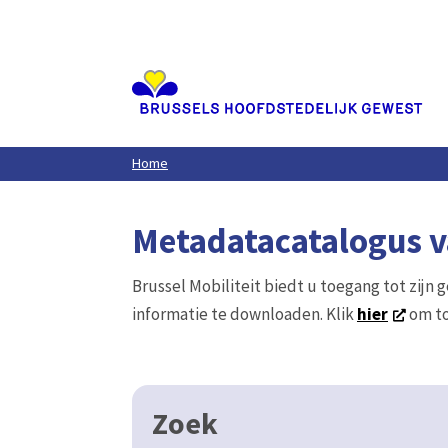
Aller
au
contenu
principal
Home
Metadatacatalogus va
Brussel Mobiliteit biedt u toegang tot zijn 
informatie te downloaden. Klik
hier
om to
Zoek