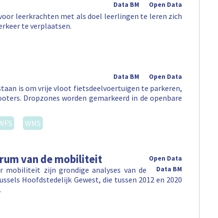
Data BM
Open Data
oor leerkrachten met als doel leerlingen te leren zich
erkeer te verplaatsen.
Data BM
Open Data
aan is om vrije vloot fietsdeelvoertuigen te parkeren,
 -scooters. Dropzones worden gemarkeerd in de openbare
WFS
WMS
rum van de mobiliteit
Open Data
 mobiliteit zijn grondige analyses van de
Data BM
ussels Hoofdstedelijk Gewest, die tussen 2012 en 2020
…