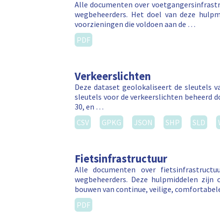
Alle documenten over voetgangersinfrast
wegbeheerders. Het doel van deze hulpm
voorzieningen die voldoen aan de …
PDF
Verkeerslichten
Deze dataset geolokaliseert de sleutels v
sleutels voor de verkeerslichten beheerd 
30, en …
CSV
GPKG
JSON
SHP
SLD
Fietsinfrastructuur
Alle documenten over fietsinfrastruct
wegbeheerders. Deze hulpmiddelen zijn
bouwen van continue, veilige, comfortabel
PDF