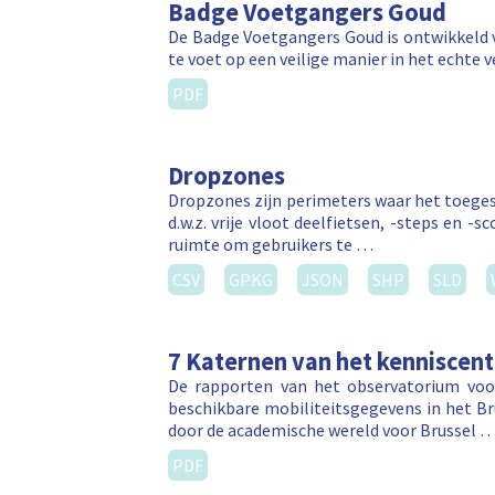
Badge Voetgangers Goud
De Badge Voetgangers Goud is ontwikkeld v
te voet op een veilige manier in het echte v
PDF
Dropzones
Dropzones zijn perimeters waar het toegest
d.w.z. vrije vloot deelfietsen, -steps en
ruimte om gebruikers te …
CSV
GPKG
JSON
SHP
SLD
7 Katernen van het kenniscent
De rapporten van het observatorium voor
beschikbare mobiliteitsgegevens in het Br
door de academische wereld voor Brussel 
PDF