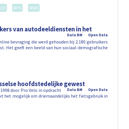
SLD
WFS
WMS
ikers van autodeeldiensten in het
Data BM
Open Data
nline bevraging die werd gehouden bij 2.180 gebruikers
st. Het geeft een beeld van hun sociaal-demografische
sselse hoofdstedelijke gewest
 1998 door Pro Velo in opdracht
Data BM
Open Data
kt het mogelijk om driemaandelijks het fietsgebruik in