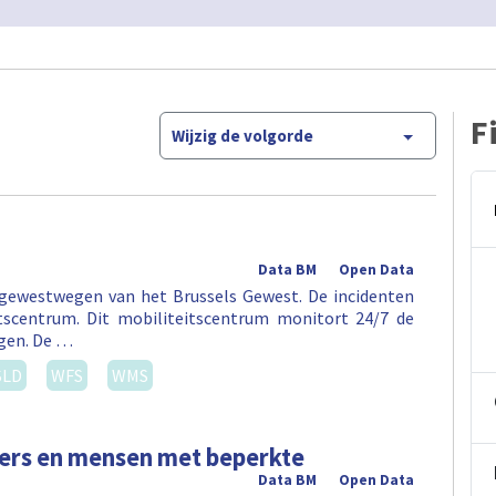
F
Wijzig de volgorde
Data BM
Open Data
 gewestwegen van het Brussels Gewest. De incidenten
tscentrum. Dit mobiliteitscentrum monitort 24/7 de
egen. De …
SLD
WFS
WMS
ers en mensen met beperkte
Data BM
Open Data