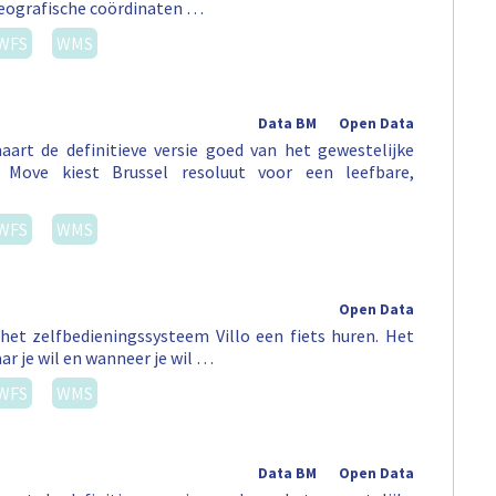
geografische coördinaten …
WFS
WMS
Data BM
Open Data
art de definitieve versie goed van het gewestelijke
Move kiest Brussel resoluut voor een leefbare,
WFS
WMS
Open Data
het zelfbedieningssysteem Villo een fiets huren. Het
ar je wil en wanneer je wil …
WFS
WMS
Data BM
Open Data