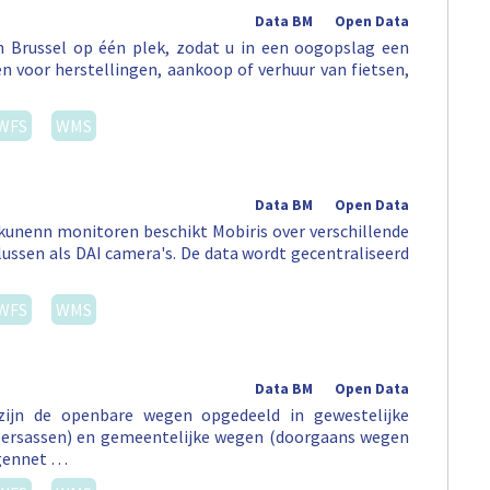
Data BM
Open Data
in Brussel op één plek, zodat u in een oogopslag een
sen voor herstellingen, aankoop of verhuur van fietsen,
WFS
WMS
Data BM
Open Data
kunenn monitoren beschikt Mobiris over verschillende
llussen als DAI camera's. De data wordt gecentraliseerd
WFS
WMS
Data BM
Open Data
 zijn de openbare wegen opgedeeld in gewestelijke
eersassen) en gemeentelijke wegen (doorgaans wegen
egennet …