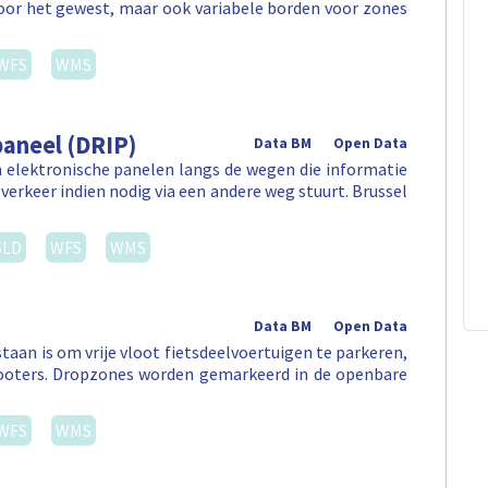
door het gewest, maar ook variabele borden voor zones
WFS
WMS
aneel (DRIP)
Data BM
Open Data
 elektronische panelen langs de wegen die informatie
verkeer indien nodig via een andere weg stuurt. Brussel
SLD
WFS
WMS
Data BM
Open Data
aan is om vrije vloot fietsdeelvoertuigen te parkeren,
 -scooters. Dropzones worden gemarkeerd in de openbare
WFS
WMS