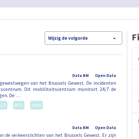
F
Wijzig de volgorde
Data BM
Open Data
 gewestwegen van het Brussels Gewest. De incidenten
tscentrum. Dit mobiliteitscentrum monitort 24/7 de
egen. De …
SLD
WFS
WMS
Data BM
Open Data
an de verkeerslichten van het Brussels Gewest. Er zijn