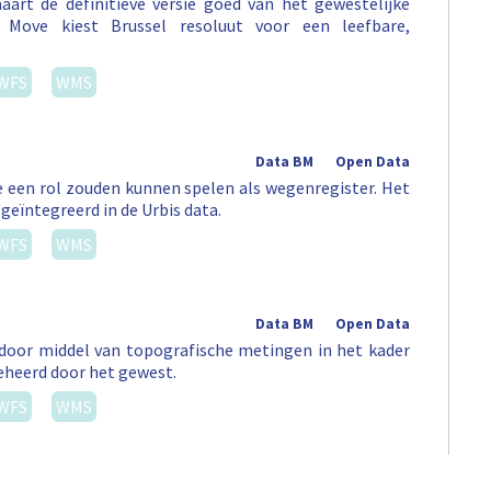
art de definitieve versie goed van het gewestelijke
Move kiest Brussel resoluut voor een leefbare,
WFS
WMS
Data BM
Open Data
 een rol zouden kunnen spelen als wegenregister. Het
 geïntegreerd in de Urbis data.
WFS
WMS
Data BM
Open Data
door middel van topografische metingen in het kader
eheerd door het gewest.
WFS
WMS