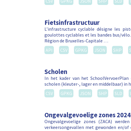
CSV
GPKG
JSON
SHP
SLD
Fietsinfrastructuur
L’infrastructure cyclable désigne les pis
goulottes cyclables et les bandes bus/vélo.
Région de Bruxelles-Capitale …
API
CSV
GPKG
JSON
SHP
Scholen
In het kader van het SchoolVervoerPlan (
scholen (kleuter-, lager en middelbaar) in h
CSV
GPKG
JSON
SHP
SLD
Ongevalgevoelige zones 2024
Ongevalgevoelige zones (ZACA) werden 
verkeersongevallen met gewonden en/of d