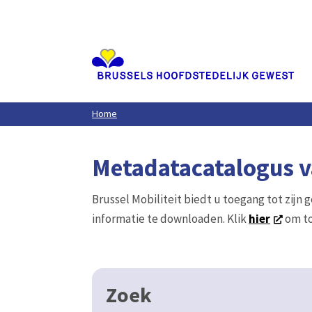
Aller
au
contenu
principal
Home
Metadatacatalogus va
Brussel Mobiliteit biedt u toegang tot zijn 
informatie te downloaden. Klik
hier
om to
Zoek