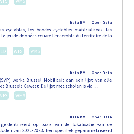
WFS
WMS
Data BM
Open Data
tes cyclables, les bandes cyclables matérialisées, les
 Le jeu de données couvre l’ensemble du territoire de la
SLD
WFS
WMS
Data BM
Open Data
SVP) werkt Brussel Mobiliteit aan een lijst van alle
et Brussels Gewest. De lijst met scholen is via …
WFS
WMS
Data BM
Open Data
geïdentifieerd op basis van de lokalisatie van de
oden van 2022-2023. Een specifiek geparametriseerd