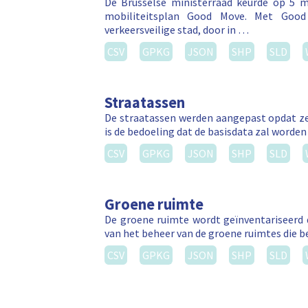
De Brusselse ministerraad keurde op 5 ma
mobiliteitsplan Good Move. Met Good 
verkeersveilige stad, door in …
CSV
GPKG
JSON
SHP
SLD
Straatassen
De straatassen werden aangepast opdat ze
is de bedoeling dat de basisdata zal worden
CSV
GPKG
JSON
SHP
SLD
Groene ruimte
De groene ruimte wordt geïnventariseerd 
van het beheer van de groene ruimtes die b
CSV
GPKG
JSON
SHP
SLD