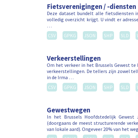
Fietsverenigingen / -diensten
Deze dataset bundelt alle fietsdiensten 
volledig overzicht krijgt. U vindt er adres
…
CSV
GPKG
JSON
SHP
SLD
Verkeerstellingen
Om het verkeer in het Brussels Gewest te 
verkeerstellingen. De tellers zijn zowel te
in de Irma …
CSV
GPKG
JSON
SHP
SLD
Gewestwegen
In het Brussels Hoofdstedelijk Gewest
(doorgaans de meest structurerende verk
van lokale aard). Ongeveer 20% van het w