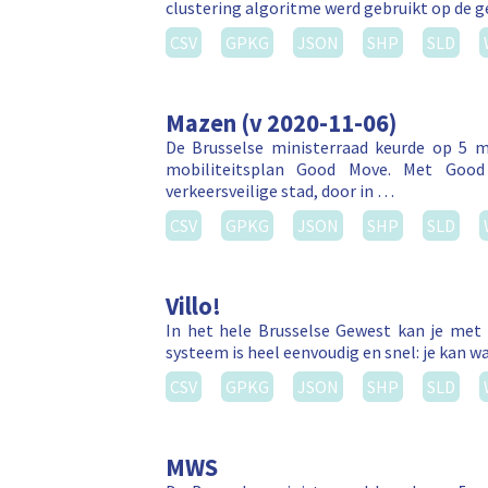
clustering algoritme werd gebruikt op de 
CSV
GPKG
JSON
SHP
SLD
Mazen (v 2020-11-06)
De Brusselse ministerraad keurde op 5 ma
mobiliteitsplan Good Move. Met Good 
verkeersveilige stad, door in …
CSV
GPKG
JSON
SHP
SLD
Villo!
In het hele Brusselse Gewest kan je met 
systeem is heel eenvoudig en snel: je kan wa
CSV
GPKG
JSON
SHP
SLD
MWS