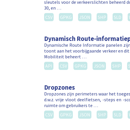
sleutels voor de verkeerslichten beheerd 
30, en …
CSV
GPKG
JSON
SHP
SLD
Dynamisch Route-informatiep
Dynamische Route Informatie panelen zijn
toont aan het voorbijgaande verkeer en dit 
Mobiliteit beheert …
API
CSV
GPKG
JSON
SHP
Dropzones
Dropzones zijn perimeters waar het toegest
d.w.z. vrije vloot deelfietsen, -steps en
ruimte om gebruikers te …
CSV
GPKG
JSON
SHP
SLD