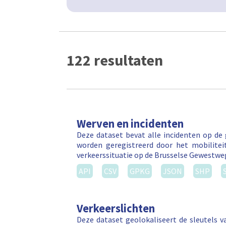
122 resultaten
Werven en incidenten
Deze dataset bevat alle incidenten op de
worden geregistreerd door het mobilitei
verkeerssituatie op de Brusselse Gewestw
API
CSV
GPKG
JSON
SHP
Verkeerslichten
Deze dataset geolokaliseert de sleutels v