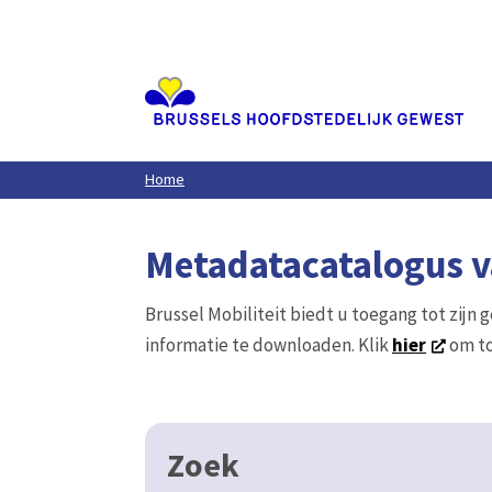
Aller
au
contenu
principal
Home
Metadatacatalogus va
Brussel Mobiliteit biedt u toegang tot zijn 
informatie te downloaden. Klik
hier
om to
Zoek