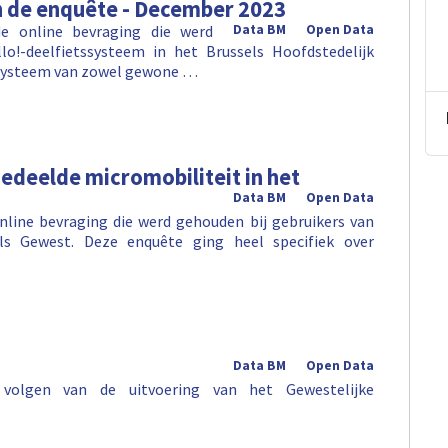
n de enquête - December 2023
e online bevraging die werd
Data BM
Open Data
lo!-deelfietssysteem in het Brussels Hoofdstedelijk
gssysteem van zowel gewone …
gedeelde micromobiliteit in het
Data BM
Open Data
nline bevraging die werd gehouden bij gebruikers van
els Gewest. Deze enquête ging heel specifiek over
Data BM
Open Data
 volgen van de uitvoering van het Gewestelijke