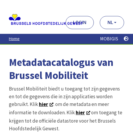
Aller
au
contenu
principal
LOGIN
NL
MOBIGIS
Home
Metadatacatalogus van
Brussel Mobiliteit
Brussel Mobiliteit biedt u toegang tot zijn gegevens
en tot de gegevens die in zijn applicaties worden
gebruikt. Klik
hier
. om de metadata en meer
informatie te downloaden. Klik
hier
om toegang te
krijgen tot de officiële datastore voor het Brussels
Hoofdstedelijk Gewest.