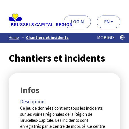
Aller
au
contenu
principal
LOGIN
EN
MOBIGIS
Home
Chantiers et incidents
Chantiers et incidents
Infos
Description
Ce jeu de données contient tous les incidents
sur les voiries régionales de la Région de
Bruxelles-Capitale. Les incidents sont
enregistrés par le centre de mobilité. Ce centre