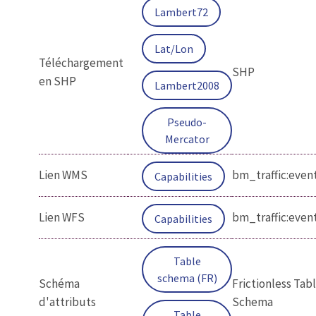
Lambert72
Lat/Lon
Téléchargement
SHP
en SHP
Lambert2008
Pseudo-
Mercator
Lien WMS
bm_traffic:even
Capabilities
Lien WFS
bm_traffic:even
Capabilities
Table
schema (FR)
Schéma
Frictionless Tab
d'attributs
Schema
Table