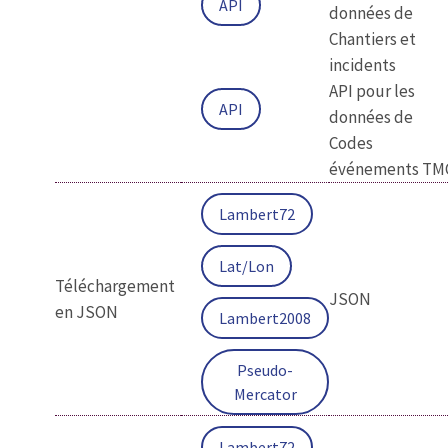
API
données de
Chantiers et
incidents
API pour les
API
données de
Codes
événements TM
Lambert72
Lat/Lon
Téléchargement
JSON
en JSON
Lambert2008
Pseudo-
Mercator
Lambert72