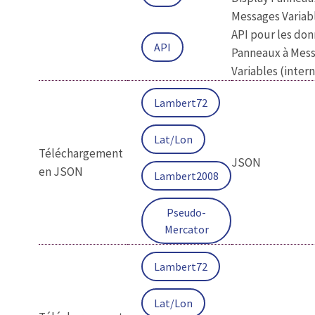
Messages Variab
API pour les do
API
Panneaux à Mes
Variables (inter
Lambert72
Lat/Lon
Téléchargement
JSON
en JSON
Lambert2008
Pseudo-
Mercator
Lambert72
Lat/Lon