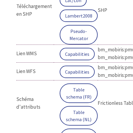
Lat/Lon
Téléchargement
SHP
en SHP
Lambert2008
Pseudo-
Mercator
bm_mobiris:pmv
Lien WMS
Capabilities
bm_mobiris:pm
bm_mobiris:pmv
Lien WFS
Capabilities
bm_mobiris:pm
Table
schema (FR)
Schéma
Frictionless Ta
d'attributs
Table
schema (NL)