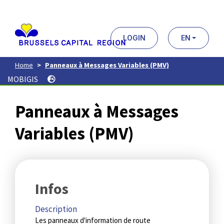
Aller
au
contenu
principal
LOGIN
EN
Home
Panneaux à Messages Variables (PMV)
MOBIGIS
Panneaux à Messages
Variables (PMV)
Infos
Description
Les panneaux d'information de route