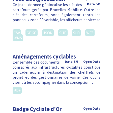
Ce jeu de donnée géolocalise les clés des
Data BM
carrefours gérés par Bruxelles Mobilité. Outre les
clés des carrefours, sont également repris les
panneaux zone 30 variable, les afficheurs de vitesse
…
CSV
GPKG
JSON
SHP
SLD
WFS
WMS
Aménagements cyclables
L’ensemble des documents
Data BM
Open Data
consacrés aux infrastructures cyclables constitue
un vademecum à destination des chef(fe)s de
projet et des gestionnaires de voirie. Ces outils
visent à les accompagner dans la conception …
PDF
Badge Cycliste d'Or
Open Data