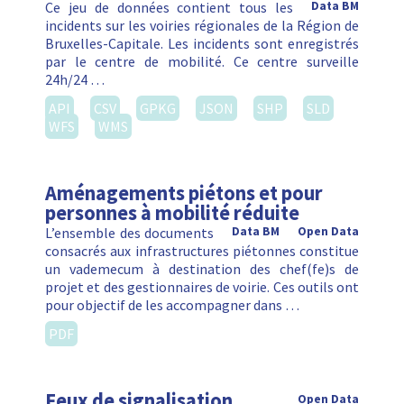
Ce jeu de données contient tous les
Data BM
incidents sur les voiries régionales de la Région de
Bruxelles-Capitale. Les incidents sont enregistrés
par le centre de mobilité. Ce centre surveille
24h/24 …
API
CSV
GPKG
JSON
SHP
SLD
WFS
WMS
Aménagements piétons et pour
personnes à mobilité réduite
L’ensemble des documents
Data BM
Open Data
consacrés aux infrastructures piétonnes constitue
un vademecum à destination des chef(fe)s de
projet et des gestionnaires de voirie. Ces outils ont
pour objectif de les accompagner dans …
PDF
Feux de signalisation
Open Data