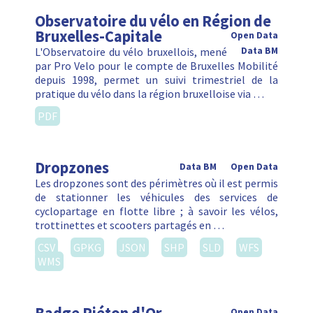
Observatoire du vélo en Région de
Bruxelles-Capitale
Open Data
L'Observatoire du vélo bruxellois, mené
Data BM
par Pro Velo pour le compte de Bruxelles Mobilité
depuis 1998, permet un suivi trimestriel de la
pratique du vélo dans la région bruxelloise via …
PDF
Dropzones
Data BM
Open Data
Les dropzones sont des périmètres où il est permis
de stationner les véhicules des services de
cyclopartage en flotte libre ; à savoir les vélos,
trottinettes et scooters partagés en …
CSV
GPKG
JSON
SHP
SLD
WFS
WMS
Open Data