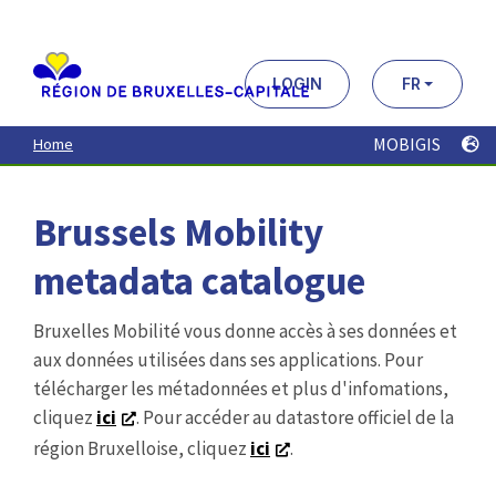
Aller
au
contenu
principal
LOGIN
FR
MOBIGIS
Home
Brussels Mobility
metadata catalogue
Bruxelles Mobilité vous donne accès à ses données et
aux données utilisées dans ses applications. Pour
télécharger les métadonnées et plus d'infomations,
cliquez
ici
. Pour accéder au datastore officiel de la
région Bruxelloise, cliquez
ici
.