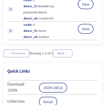
View
descr_fr:
Bataille (ou
3
perpendiculaire)
descr_nl:
Loodrecht
code:
4
View
descr_fr:
Autre
4
descr_nl:
Andere
← Previous
Showing 1–5 of 5
Next →
Quick Links
Download
JSON (3812)
JSON
Collection
Detail