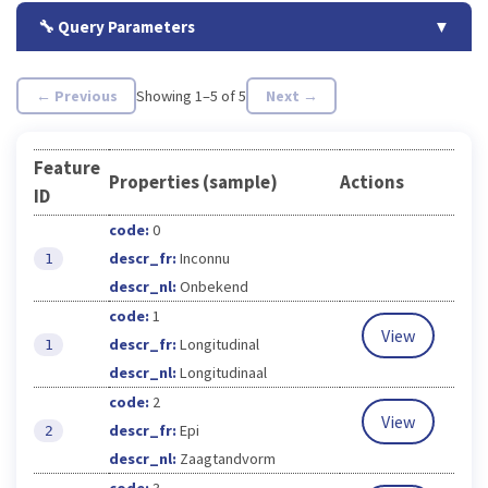
🔧 Query Parameters
▼
← Previous
Showing 1–5 of 5
Next →
Feature
Properties (sample)
Actions
ID
code:
0
descr_fr:
Inconnu
1
descr_nl:
Onbekend
code:
1
View
descr_fr:
Longitudinal
1
descr_nl:
Longitudinaal
code:
2
View
descr_fr:
Epi
2
descr_nl:
Zaagtandvorm
code:
3