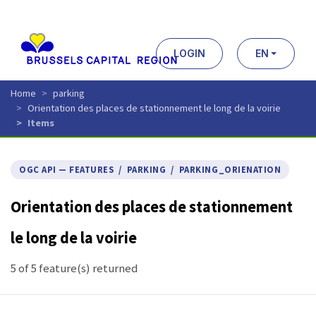
Aller
au
contenu
principal
LOGIN
EN
Home
parking
Orientation des places de stationnement le long de la voirie
Items
OGC API — FEATURES / PARKING / PARKING_ORIENATION
Orientation des places de stationnement
le long de la voirie
5 of 5 feature(s) returned